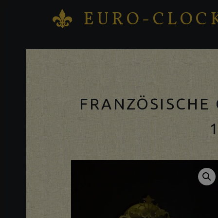
EURO-CLOC
K
Antique clocks Sale – Repair – Restoration
FRANZÖSISCHE