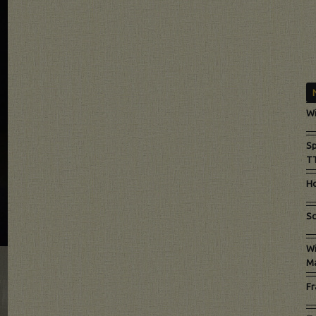
Wi
Sp
TT
Ho
Sc
Wi
Ma
Fr