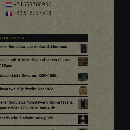
+31653368936
+33616757518
NEUE UHREN
ener Regulator von Anthon Schlesinger.
ieluhr mit 10 Melodien und sieben Glocken
 l'Epée
lzschnittuhr Swiss um 1850-1880.
hwarzwald Hochzeits-Uhr 1822.
ener Regulator Monatswerk, signiert Franz
yer in Wien 1786-1820. Verkauft
anzösische Tischuhr Ludwig VIII.