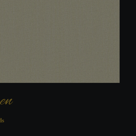
en
ds