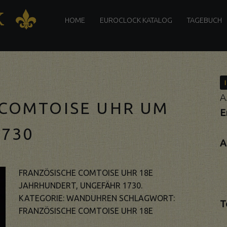
PRIMARY
K
K
MENU
HOME
EUROCLOCK KATALOG
TAGEBUCH
A
 COMTOISE UHR UM
E
1730
A
FRANZÖSISCHE COMTOISE UHR 18E
JAHRHUNDERT, UNGEFÄHR 1730.
KATEGORIE:
WANDUHREN
SCHLAGWORT:
T
FRANZÖSISCHE COMTOISE UHR 18E