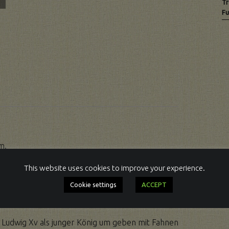
Tr
Fu
m.
Emailkartuschen, Acht Tage Werl mit
This website uses cookies to improve your experience.
ie Stunden. Halbstundenschlag mit separatem
Cookie settings
ACCEPT
 als Hinterpendel und hat noch sein Weckwerk.
n Ludwig Xv als junger König um geben mit Fahnen