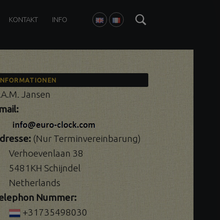
Search
KONTAKT
INFO
ENGLISH
FRANÇAIS
INFORMATIONEN
.A.M. Jansen
mail:
dresse:
(Nur Terminvereinbarung)
Verhoevenlaan 38
5481KH Schijndel
Netherlands
elephon Nummer:
+31735498030