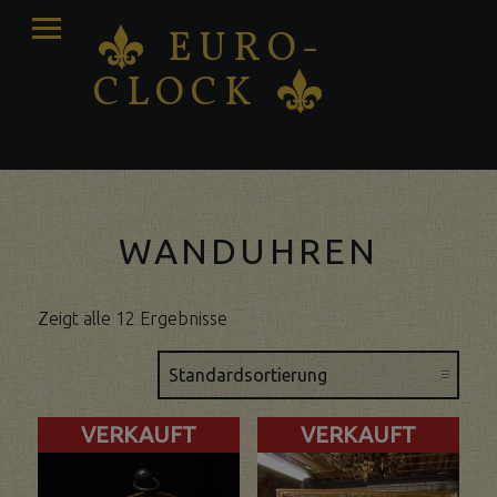
PRIMARY
EURO-
K
MENU
CLOCK
K
Antique clocks Sale – Repair – Restoration
WANDUHREN
Zeigt alle 12 Ergebnisse
VERKAUFT
VERKAUFT