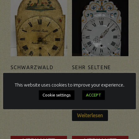
SCHWARZWALD
SEHR SELTENE
HOCHZEITS-UHR
FRANZÖSISCHE
1822.
“COMTOISE ” UHR
This website uses cookies to improve your experience.
VON UNGEFÄHR
Cookie settings
ACCEPT
1660 -1670.
Weiterlesen
Weiterlesen