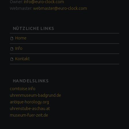
Owner:
info@euro-clock.com
Webmaster:
webmaster@euro-clock.com
NÜTZLICHE LINKS
Home
Info
Kontakt
HANDELSLINKS
comtoise.info
uhrenmuseum-badgrund.de
antique-horology.org
uhrenstube-aschau.at
museum-fuer-zeit.de