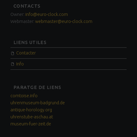
FOOTER
CONTACTS
SIDEBAR
Owner:
info@euro-clock.com
Webmaster:
webmaster@euro-clock.com
LIENS UTILES
Contacter
Info
PARATGE DE LIENS
comtoise.info
uhrenmuseum-badgrund.de
antique-horology.org
uhrenstube-aschau.at
museum-fuer-zeit.de