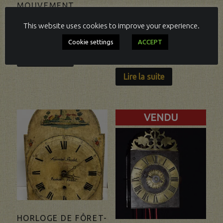
MOUVEMENT
ATTRACTIVE ŒIL DE
COMTOISE AUTOUR
BŒUF LOUIS XV,
This website uses cookies to improve your experience.
DE 1760-1770.
SIGNÉ ROMILLY
Cookie settings
ACCEPT
PARIS. VENDU
Lire la suite
Lire la suite
VENDU
HORLOGE DE FÔRET-