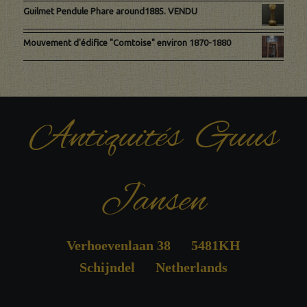
Guilmet Pendule Phare around1885. VENDU
Mouvement d'édifice "Comtoise" environ 1870-1880
Antiquités Guus
Jansen
Verhoevenlaan 38 5481KH
Schijndel Netherlands