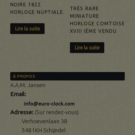
NOIRE 1822.
TRÈS RARE
HORLOGE NUPTIALE.
MINIATURE
HORLOGE COMTOISE
Lire la suite
XVIII IÈME VENDU
Lire la suite
À PROPOS
A.A.M. Jansen
Email:
Adresse:
(Sur rendez-vous)
Verhoevenlaan 38
5481KH Schijndel