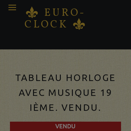
PRIMARY
EURO-
K
MENU
CLOCK
K
Vente – Réparation – Restauration d'horloges
antiques
TABLEAU HORLOGE
AVEC MUSIQUE 19
IÈME. VENDU.
VENDU