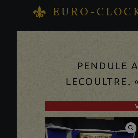
EURO-CLOC
K
Vente – Réparation – Restauration d'horloges an
PENDULE 
LECOULTRE. 