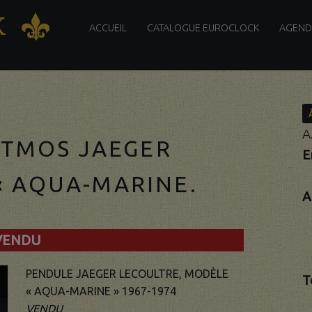
PRIMARY
K
K
MENU
ACCUEIL
CATALOGUE EUROCLOCK
AGEND
tiques
A
ATMOS JAEGER
E
« AQUA-MARINE.
A
VENDU
PENDULE JAEGER LECOULTRE, MODÈLE
T
« AQUA-MARINE » 1967-1974
VENDU