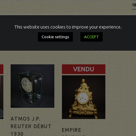
1
« Aqua-Marine », avec sa boîte d’origine en
This website uses cookies to improve your experience.
Cookie settings
ACCEPT
ur 13,5 cm.
VENDU
ATMOS J.P.
REUTER DÉBUT
EMPIRE
1930