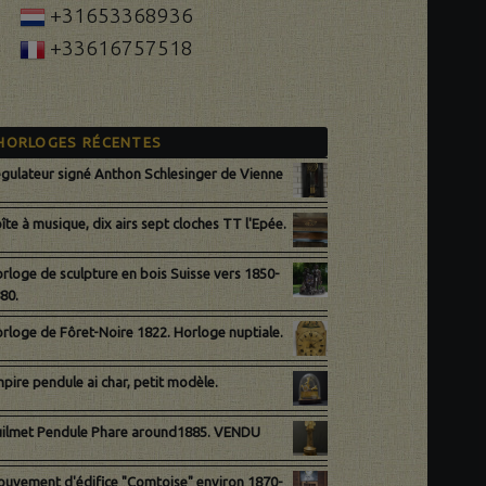
+31653368936
+33616757518
HORLOGES RÉCENTES
gulateur signé Anthon Schlesinger de Vienne
îte à musique, dix airs sept cloches TT l'Epée.
rloge de sculpture en bois Suisse vers 1850-
80.
rloge de Fôret-Noire 1822. Horloge nuptiale.
pire pendule ai char, petit modèle.
ilmet Pendule Phare around1885. VENDU
uvement d'édifice "Comtoise" environ 1870-