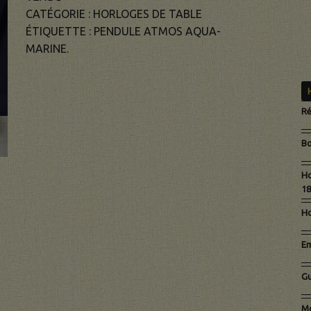
CATÉGORIE :
HORLOGES DE TABLE
ÉTIQUETTE :
PENDULE ATMOS AQUA-
MARINE.
Ré
Bo
Ho
18
Ho
Em
Gu
Mo