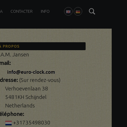
Search
A
CONTACTER
INFO
ENGLISH
DEUTSCH
À PROPOS
.A.M. Jansen
mail:
dresse:
(Sur rendez-vous)
Verhoevenlaan 38
5481KH Schijndel
Netherlands
éléphone:
+31735498030