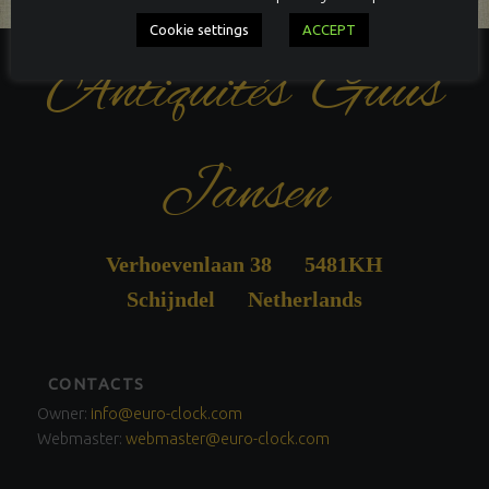
Cookie settings
ACCEPT
Antiquités Guus
Jansen
Verhoevenlaan 38 5481KH
Schijndel Netherlands
FOOTER
CONTACTS
SIDEBAR
Owner:
info@euro-clock.com
Webmaster:
webmaster@euro-clock.com