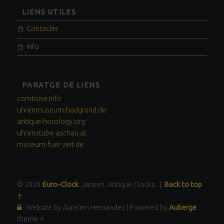
LIENS UTILES
Contacter
Info
PARATGE DE LIENS
comtoise.info
uhrenmuseum-badgrund.de
antique-horology.org
uhrenstube-aschau.at
museum-fuer-zeit.de
© 2026
Euro-Clock
. Jansen. Antique Clocks.
|
Back to top
↑
Website by Aurelien Hernandez
|
Powered by
Auberge
theme ⚡