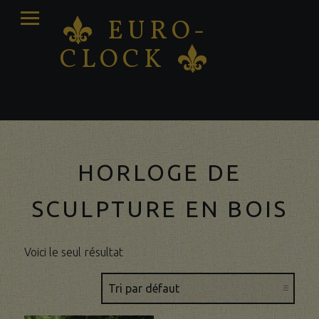
PRIMARY
EURO-
K
MENU
CLOCK
K
Vente – Réparation – Restauration d'horloges
antiques
HORLOGE DE
SCULPTURE EN BOIS
Voici le seul résultat