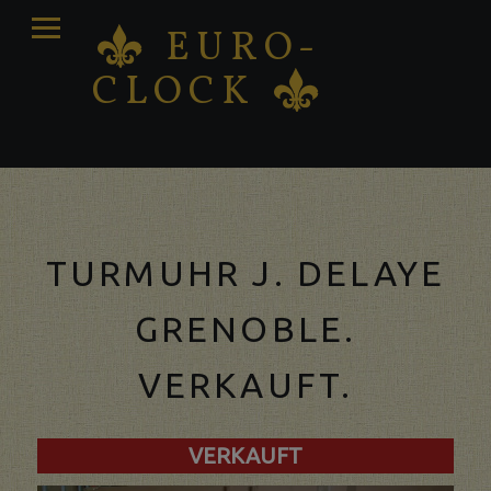
PRIMARY
EURO-
K
MENU
CLOCK
K
Antique clocks Sale – Repair – Restoration
TURMUHR J. DELAYE
GRENOBLE.
VERKAUFT.
VERKAUFT