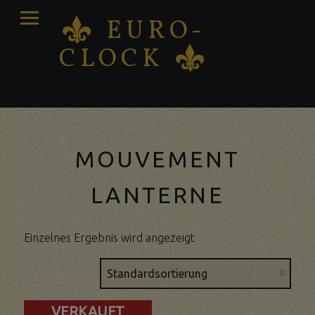
PRIMARY
EURO-
K
MENU
CLOCK
K
Antique clocks Sale – Repair – Restoration
MOUVEMENT
LANTERNE
Einzelnes Ergebnis wird angezeigt
VERKAUFT