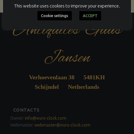
This website uses cookies to improve your experience.
Cookie settings
ACCEPT
Antiquités Guus
Jansen
Verhoevenlaan 38 5481KH
Schijndel Netherlands
FOOTER
CONTACTS
SIDEBAR
Owner:
info@euro-clock.com
Webmaster:
webmaster@euro-clock.com