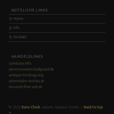
NÜTZLICHE LINKS
Home
Info
Kontakt
HANDELSLINKS
comtoise.info
uhrenmuseum-badgrund.de
antique-horology.org
uhrenstube-aschau.at
museum-fuer-zeit.de
© 2026
Euro-Clock
. Jansen. Antique Clocks.
|
Back to top
↑